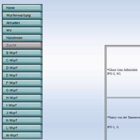
*Ghost vom Adlerschrei
IPO 2, SG
*Nancy von der Tannenwe
IPO 1, G