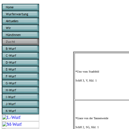
*Uno vom Stadtfeld
SchH 3, V, Kkl. 1
*Grace von der Tannenweide
SchH 2, SG, Kkl. 1